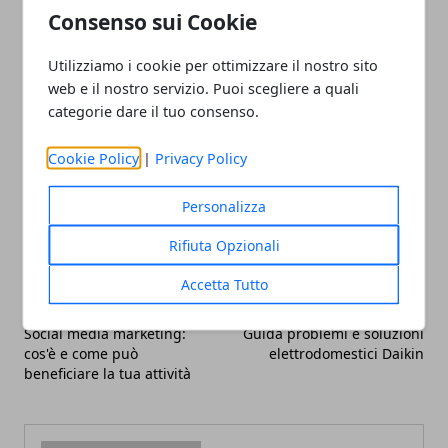
Dopotutto si tratta di pezzi unici, perfetti quindi per
Consenso sui Cookie
omaggiare la bellezza della propria storia d’amore,
Utilizziamo i cookie per ottimizzare il nostro sito
diversa da qualsiasi altra.
web e il nostro servizio. Puoi scegliere a quali
categorie dare il tuo consenso.
Cookie Policy
|
Privacy Policy
Facebook
Twitter
Whatsapp
Personalizza
Rifiuta Opzionali
Accetta Tutto
Articolo Precedente
Articolo Successivo
Social media marketing:
Guida problemi e soluzioni
cos'è e come può
elettrodomestici Daikin
beneficiare la tua attività