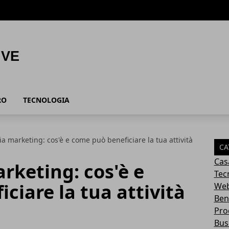
RO
TECNOLOGIA
a marketing: cos'è e come può beneficiare la tua attività
CA
Cas
rketing: cos'è e
Tec
ciare la tua attività
Web
Ben
Prod
Bus