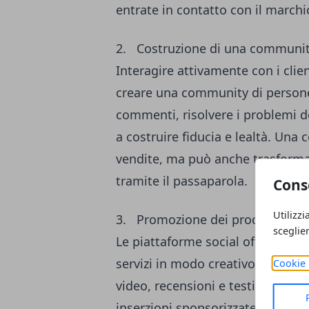
entrate in contatto con il marchi
2. Costruzione di una community 
Interagire attivamente con i clie
creare una community di persone
commenti, risolvere i problemi dei
a costruire fiducia e lealtà. Un
vendite, ma può anche trasforma
tramite il passaparola.
Cons
Utilizzi
3. Promozione dei prodotti e dei
sceglie
Le piattaforme social offrono di
servizi in modo creativo e coinvo
Cookie 
video, recensioni e testimonianze
inserzioni sponsorizzate permett