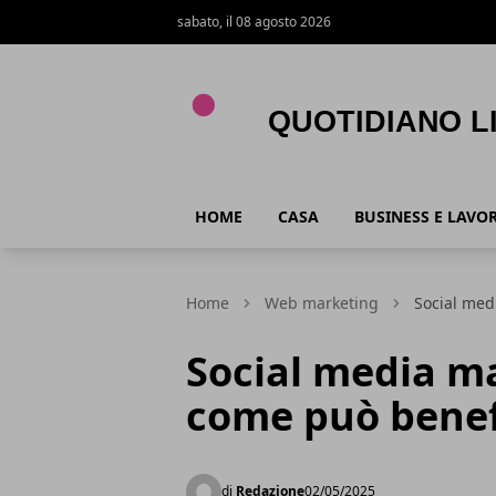
sabato, il 08 agosto 2026
Quotidiano Live
HOME
CASA
BUSINESS E LAVO
Home
Web marketing
Social medi
Social media ma
come può benefi
di
Redazione
02/05/2025