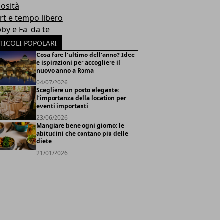
iosità
rt e tempo libero
by e Fai da te
TICOLI POPOLARI
Cosa fare l'ultimo dell'anno? Idee
e ispirazioni per accogliere il
nuovo anno a Roma
04/07/2026
Scegliere un posto elegante:
l’importanza della location per
eventi importanti
23/06/2026
Mangiare bene ogni giorno: le
abitudini che contano più delle
diete
21/01/2026