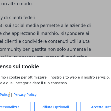
o in altro modo.
di clienti fedeli
nti sui social media permette alle aziende di
 che apprezzano il marchio. Rispondere ai
 clienti e condividere contenuti utili aiuta
a community ben gestita non solo aumenta le
rsi in un potente strumento di marketing
enso sui Cookie
amo i cookie per ottimizzare il nostro sito web e il nostro servizio.
 servizi
re a quali categorie dare il tuo consenso.
versi strumenti per promuovere prodotti e
lgente. Le aziende possono utilizzare foto,
Policy
|
Privacy Policy
 per mostrare i propri prodotti. Inoltre, le
Personalizza
Rifiuta Opzionali
Accetta Tut
ono di raggiungere specifici segmenti di