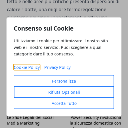
tetto e nelle aree più critiche presenta dispersioni di
calore ridotte, una migliore termoregolazione
all’interno dei singoli appartamenti e offre una
gestione ottimizzata dei consumi
nella struttura,
Consenso sui Cookie
sia per i singoli utenti che per quanto riguarda le
Utilizziamo i cookie per ottimizzare il nostro sito
aree comuni.
web e il nostro servizio. Puoi scegliere a quali
categorie dare il tuo consenso.
Cookie Policy
|
Privacy Policy
Facebook
Twitter
Whatsapp
Personalizza
Rifiuta Opzionali
Accetta Tutto
Articolo Precedente
Articolo Successivo
Le Sfide Legali del Social
Power Security rivoluziona
Media Marketing
la sicurezza domestica con