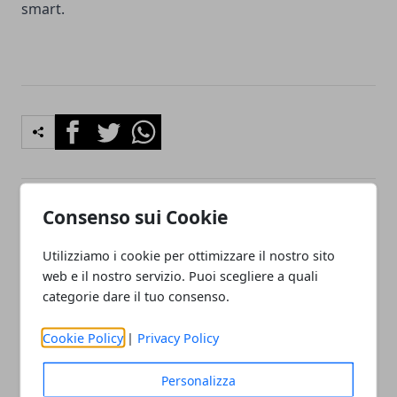
smart.
Facebook
Twitter
Whatsapp
Consenso sui Cookie
Articolo Precedente
Articolo Successivo
10 trucchi per risparmiare
Breve storia degli usi della
Utilizziamo i cookie per ottimizzare il nostro sito
sul tuo trasloco a Roma
canapa dall’antichità ai
web e il nostro servizio. Puoi scegliere a quali
giorni nostri
categorie dare il tuo consenso.
Cookie Policy
|
Privacy Policy
Personalizza